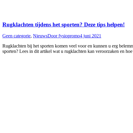
Rugklachten tijdens het sporten? Deze tips helpen!
Geen categorie
,
Nieuws
Door
fysiopromo
4 juni 2021
Rugklachten bij het sporten komen veel voor en kunnen u erg belemmere
sporten? Lees in dit artikel wat u rugklachten kan veroorzaken en ho