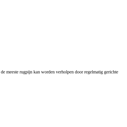
dat de meeste rugpijn kan worden verholpen door regelmatig gerichte
T
n
b