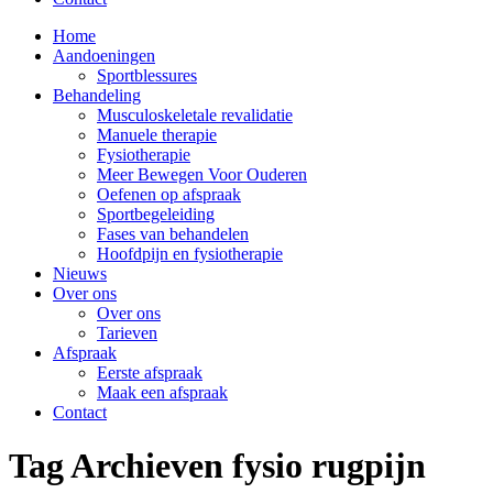
Home
Aandoeningen
Sportblessures
Behandeling
Musculoskeletale revalidatie
Manuele therapie
Fysiotherapie
Meer Bewegen Voor Ouderen
Oefenen op afspraak
Sportbegeleiding
Fases van behandelen
Hoofdpijn en fysiotherapie
Nieuws
Over ons
Over ons
Tarieven
Afspraak
Eerste afspraak
Maak een afspraak
Contact
Tag Archieven
fysio rugpijn